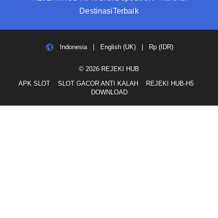
DestinasiTerbaik
Indonesia | English (UK) | Rp (IDR)
© 2026 REJEKI HUB
APK SLOT
SLOT GACOR ANTI KALAH
REJEKI HUB-H5
DOWNLOAD