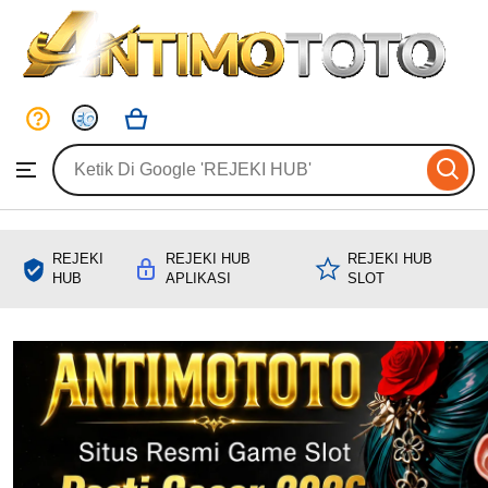
REJEKI
HUB
Skip
to
ontent
Search
Browse
for
items
or
shops
REJEKI
REJEKI HUB
REJEKI HUB
HUB
APLIKASI
SLOT